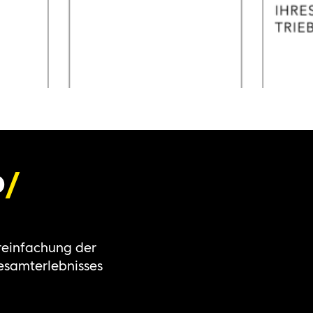
D
reinfachung der
esamterlebnisses