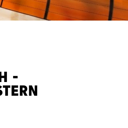
H -
STERN