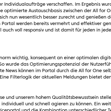
er Individualaufträge verschaffen. Im Ergebnis wurd
ne optimierte Austauschbasis zwischen der All for
 sich nun wesentlich besser zurecht und genießen de
Portal werden bereits vermehrt und effektiver genu
l auch voll responsiv und ist damit für jeden in je
 enorm wichtig, konsequent an einer optimalen digit
. So wurde das Optimierungspotenzial der Nutzerfü
te News können im Portal durch die All for One selb
Eine Filterlogik der aktuellen Meldungen bietet 
ise und unserem hohem Qualitätsbewusstsein stellen
 individuell und schnell agieren zu können. Ein weit
viceportal und die Kombination unterschiedlicher T