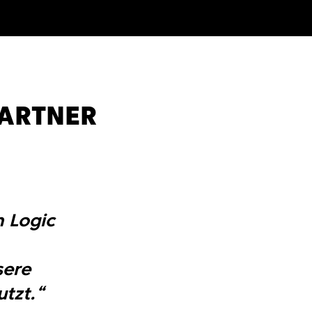
PARTNER
n Logic
sere
tzt.“