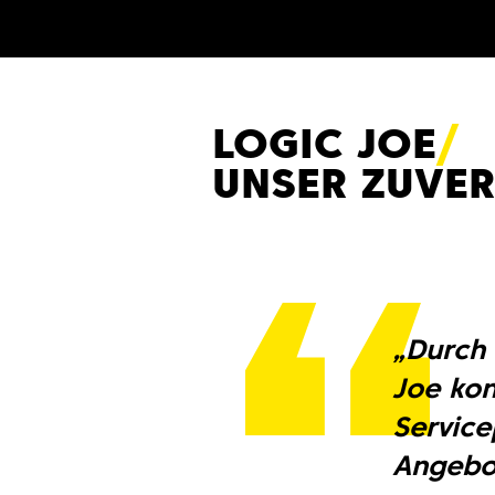
LOGIC JO
E
UNSER ZUVER
„Durch 
Joe kon
Service
Angebot