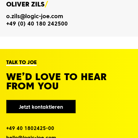
OLIVER ZILS
o‌.z‌i‌l‌s‌@l‌o‌g‌i‌c‌-j‌o‌e‌.c‌o‌m‌
+4‌9‌ (0‌) 4‌0‌ 1‌8‌0‌ 2‌4‌2‌5‌0‌0‌
TALK TO JOE
WE’D LOVE TO HEAR
FROM YOU
Jetzt kontaktieren
+4‌9‌ 4‌0‌ 1‌8‌0‌2‌4‌2‌5‌-0‌0‌
h‌e‌l‌l‌o‌@l‌o‌g‌i‌c‌-j‌o‌e‌.c‌o‌m‌