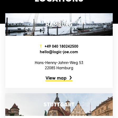
HAMBURG
T
+4‌9‌ 0‌4‌0‌ 1‌8‌0‌2‌4‌2‌5‌0‌0‌
h‌e‌l‌l‌o‌@l‌o‌g‌i‌c‌-j‌o‌e‌.c‌o‌m‌
Hans-Henny-Jahnn-Weg 53
22085 Hamburg
View map
STUTTGART