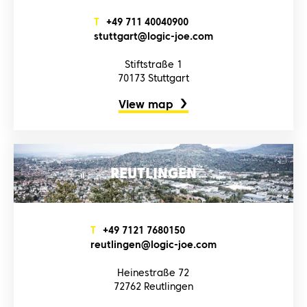
T
+4‌9‌ 7‌1‌1‌ 4‌0‌0‌4‌0‌9‌0‌0‌
s‌t‌u‌t‌t‌g‌a‌r‌t‌@l‌o‌g‌i‌c‌-j‌o‌e‌.c‌o‌m‌
Stiftstraße 1
70173 Stuttgart
View map
REUTLINGEN
T
+4‌9‌ 7‌1‌2‌1‌ 7‌6‌8‌0‌1‌5‌0‌
r‌e‌u‌t‌l‌i‌n‌g‌e‌n‌@l‌o‌g‌i‌c‌-j‌o‌e‌.c‌o‌m‌
Heinestraße 72
72762 Reutlingen