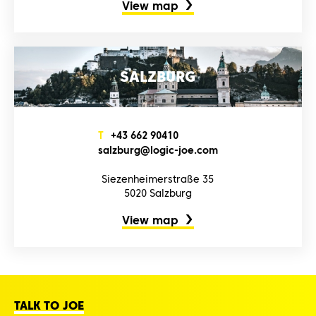
View map
SALZBURG
T
+4‌3‌ 6‌6‌2‌ 9‌0‌4‌1‌0‌
s‌a‌l‌z‌b‌u‌r‌g‌@l‌o‌g‌i‌c‌-j‌o‌e‌.c‌o‌m‌
Siezenheimerstraße 35
5020 Salzburg
View map
TALK TO JOE