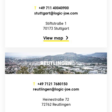
T
+4‌9‌ 7‌1‌1‌ 4‌0‌0‌4‌0‌9‌0‌0‌
s‌t‌u‌t‌t‌g‌a‌r‌t‌@l‌o‌g‌i‌c‌-j‌o‌e‌.c‌o‌m‌
Stiftstraße 1
70173 Stuttgart
View map
REUTLINGEN
T
+4‌9‌ 7‌1‌2‌1‌ 7‌6‌8‌0‌1‌5‌0‌
r‌e‌u‌t‌l‌i‌n‌g‌e‌n‌@l‌o‌g‌i‌c‌-j‌o‌e‌.c‌o‌m‌
Heinestraße 72
72762 Reutlingen