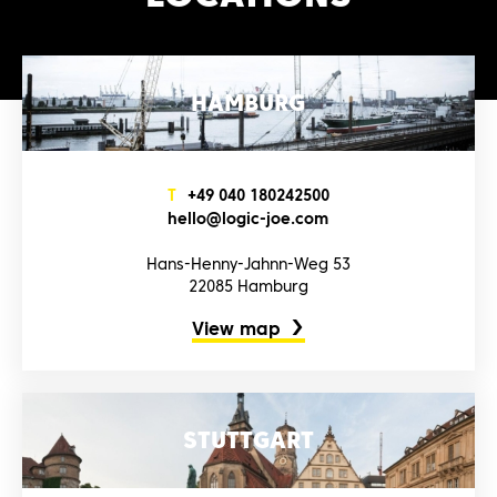
HAMBURG
T
+4‌9‌ 0‌4‌0‌ 1‌8‌0‌2‌4‌2‌5‌0‌0‌
h‌e‌l‌l‌o‌@l‌o‌g‌i‌c‌-j‌o‌e‌.c‌o‌m‌
Hans-Henny-Jahnn-Weg 53
22085 Hamburg
View map
STUTTGART