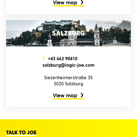
View map
SALZBURG
T
+4‌3‌ 6‌6‌2‌ 9‌0‌4‌1‌0‌
s‌a‌l‌z‌b‌u‌r‌g‌@l‌o‌g‌i‌c‌-j‌o‌e‌.c‌o‌m‌
Siezenheimerstraße 35
5020 Salzburg
View map
TALK TO JOE