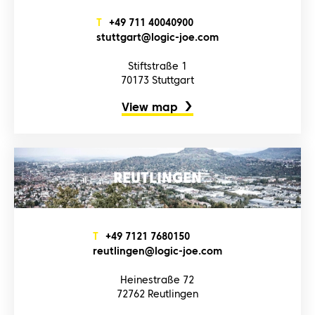
T
+4‌9‌ 7‌1‌1‌ 4‌0‌0‌4‌0‌9‌0‌0‌
s‌t‌u‌t‌t‌g‌a‌r‌t‌@l‌o‌g‌i‌c‌-j‌o‌e‌.c‌o‌m‌
Stiftstraße 1
70173 Stuttgart
View map
REUTLINGEN
T
+4‌9‌ 7‌1‌2‌1‌ 7‌6‌8‌0‌1‌5‌0‌
r‌e‌u‌t‌l‌i‌n‌g‌e‌n‌@l‌o‌g‌i‌c‌-j‌o‌e‌.c‌o‌m‌
Heinestraße 72
72762 Reutlingen