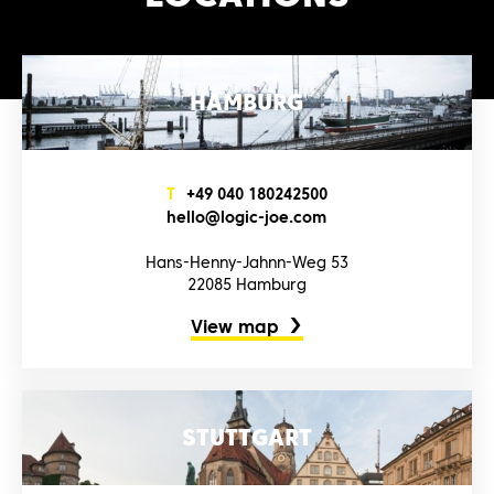
HAMBURG
T
+4‌9‌ 0‌4‌0‌ 1‌8‌0‌2‌4‌2‌5‌0‌0‌
h‌e‌l‌l‌o‌@l‌o‌g‌i‌c‌-j‌o‌e‌.c‌o‌m‌
Hans-Henny-Jahnn-Weg 53
22085 Hamburg
View map
STUTTGART