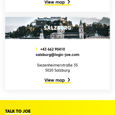
View map
SALZBURG
T
+4‌3‌ 6‌6‌2‌ 9‌0‌4‌1‌0‌
s‌a‌l‌z‌b‌u‌r‌g‌@l‌o‌g‌i‌c‌-j‌o‌e‌.c‌o‌m‌
Siezenheimerstraße 35
5020 Salzburg
View map
TALK TO JOE