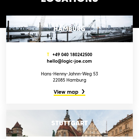
HAMBURG
T
+4‌9‌ 0‌4‌0‌ 1‌8‌0‌2‌4‌2‌5‌0‌0‌
h‌e‌l‌l‌o‌@l‌o‌g‌i‌c‌-j‌o‌e‌.c‌o‌m‌
Hans-Henny-Jahnn-Weg 53
22085 Hamburg
View map
STUTTGART