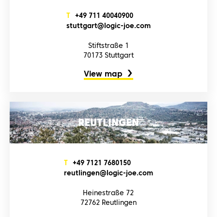
T
+4‌9‌ 7‌1‌1‌ 4‌0‌0‌4‌0‌9‌0‌0‌
s‌t‌u‌t‌t‌g‌a‌r‌t‌@l‌o‌g‌i‌c‌-j‌o‌e‌.c‌o‌m‌
Stiftstraße 1
70173 Stuttgart
View map
REUTLINGEN
T
+4‌9‌ 7‌1‌2‌1‌ 7‌6‌8‌0‌1‌5‌0‌
r‌e‌u‌t‌l‌i‌n‌g‌e‌n‌@l‌o‌g‌i‌c‌-j‌o‌e‌.c‌o‌m‌
Heinestraße 72
72762 Reutlingen