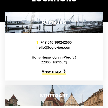
HAMBURG
T
+4‌9‌ 0‌4‌0‌ 1‌8‌0‌2‌4‌2‌5‌0‌0‌
h‌e‌l‌l‌o‌@l‌o‌g‌i‌c‌-j‌o‌e‌.c‌o‌m‌
Hans-Henny-Jahnn-Weg 53
22085 Hamburg
View map
STUTTGART