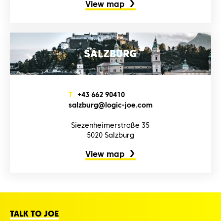
View map
SALZBURG
T
+4‌3‌ 6‌6‌2‌ 9‌0‌4‌1‌0‌
s‌a‌l‌z‌b‌u‌r‌g‌@l‌o‌g‌i‌c‌-j‌o‌e‌.c‌o‌m‌
Siezenheimerstraße 35
5020 Salzburg
View map
TALK TO JOE