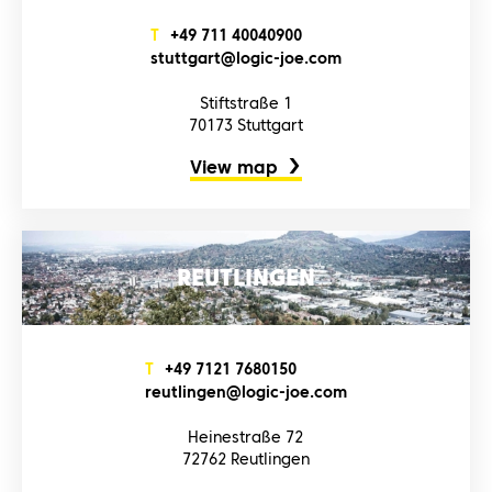
T
+4‌9‌ 7‌1‌1‌ 4‌0‌0‌4‌0‌9‌0‌0‌
s‌t‌u‌t‌t‌g‌a‌r‌t‌@l‌o‌g‌i‌c‌-j‌o‌e‌.c‌o‌m‌
Stiftstraße 1
70173 Stuttgart
View map
REUTLINGEN
T
+4‌9‌ 7‌1‌2‌1‌ 7‌6‌8‌0‌1‌5‌0‌
r‌e‌u‌t‌l‌i‌n‌g‌e‌n‌@l‌o‌g‌i‌c‌-j‌o‌e‌.c‌o‌m‌
Heinestraße 72
72762 Reutlingen