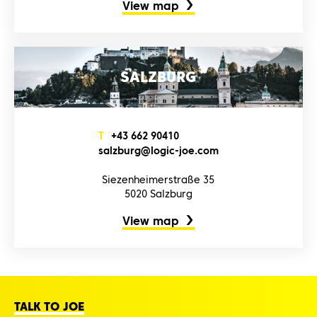
View map
SALZBURG
T
+4‌3‌ 6‌6‌2‌ 9‌0‌4‌1‌0‌
s‌a‌l‌z‌b‌u‌r‌g‌@l‌o‌g‌i‌c‌-j‌o‌e‌.c‌o‌m‌
Siezenheimerstraße 35
5020 Salzburg
View map
TALK TO JOE