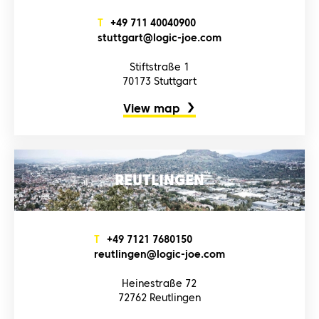
T
+4‌9‌ 7‌1‌1‌ 4‌0‌0‌4‌0‌9‌0‌0‌
s‌t‌u‌t‌t‌g‌a‌r‌t‌@l‌o‌g‌i‌c‌-j‌o‌e‌.c‌o‌m‌
Stiftstraße 1
70173 Stuttgart
View map
REUTLINGEN
T
+4‌9‌ 7‌1‌2‌1‌ 7‌6‌8‌0‌1‌5‌0‌
r‌e‌u‌t‌l‌i‌n‌g‌e‌n‌@l‌o‌g‌i‌c‌-j‌o‌e‌.c‌o‌m‌
Heinestraße 72
72762 Reutlingen