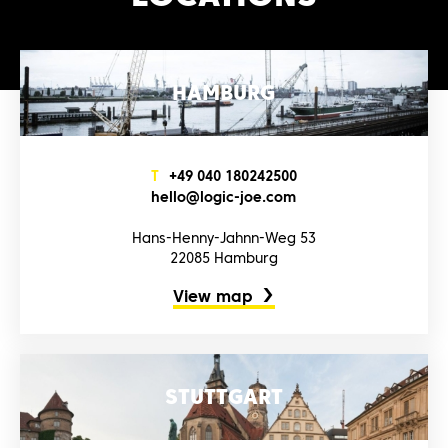
HAMBURG
T
+4‌9‌ 0‌4‌0‌ 1‌8‌0‌2‌4‌2‌5‌0‌0‌
h‌e‌l‌l‌o‌@l‌o‌g‌i‌c‌-j‌o‌e‌.c‌o‌m‌
Hans-Henny-Jahnn-Weg 53
22085 Hamburg
View map
STUTTGART