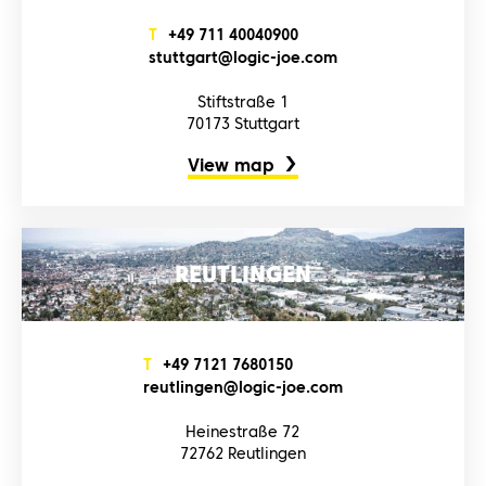
T
+4‌9‌ 7‌1‌1‌ 4‌0‌0‌4‌0‌9‌0‌0‌
s‌t‌u‌t‌t‌g‌a‌r‌t‌@l‌o‌g‌i‌c‌-j‌o‌e‌.c‌o‌m‌
Stiftstraße 1
70173 Stuttgart
View map
REUTLINGEN
T
+4‌9‌ 7‌1‌2‌1‌ 7‌6‌8‌0‌1‌5‌0‌
r‌e‌u‌t‌l‌i‌n‌g‌e‌n‌@l‌o‌g‌i‌c‌-j‌o‌e‌.c‌o‌m‌
Heinestraße 72
72762 Reutlingen