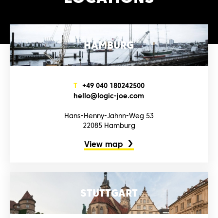
HAMBURG
T
+4‌9‌ 0‌4‌0‌ 1‌8‌0‌2‌4‌2‌5‌0‌0‌
h‌e‌l‌l‌o‌@l‌o‌g‌i‌c‌-j‌o‌e‌.c‌o‌m‌
Hans-Henny-Jahnn-Weg 53
22085 Hamburg
View map
STUTTGART