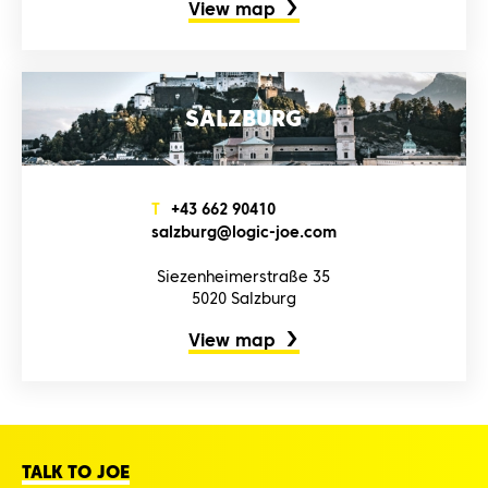
View map
SALZBURG
T
+4‌3‌ 6‌6‌2‌ 9‌0‌4‌1‌0‌
s‌a‌l‌z‌b‌u‌r‌g‌@l‌o‌g‌i‌c‌-j‌o‌e‌.c‌o‌m‌
Siezenheimerstraße 35
5020 Salzburg
View map
TALK TO JOE