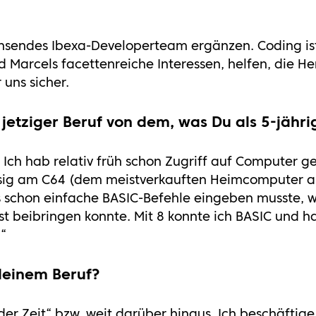
hsendes Ibexa-Developerteam ergänzen. Coding ist 
 Marcels facettenreiche Interessen, helfen, die H
 uns sicher.
 jetziger Beruf von dem, was Du als 5-jähr
. Ich hab relativ früh schon Zugriff auf Computer g
sig am C64 (dem meistverkauften Heimcomputer al
 schon einfache BASIC-Befehle eingeben musste, wo
t beibringen konnte. Mit 8 konnte ich BASIC und h
n“
 deinem Beruf?
s der Zeit“ bzw. weit darüber hinaus. Ich beschäfti