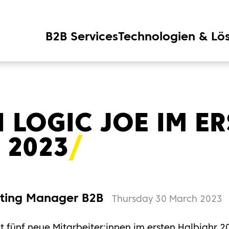
B2B Services
Technologien & Lö
I LOGIC JOE IM E
 202
3
eting Manager B2B
Thursday 30 March 2023
 fünf neue Mitarbeiter:innen im ersten Halbjahr 20