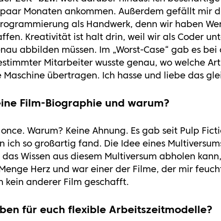
n paar Monaten ankommen. Außerdem gefällt mir di
 Programmierung als Handwerk, denn wir haben We
fen. Kreativität ist halt drin, weil wir als Coder 
nau abbilden müssen. Im „Worst-Case“ gab es bei
estimmter Mitarbeiter wusste genau, wo welche Arti
 Maschine übertragen. Ich hasse und liebe das gl
deine Film-Biographie und warum?
t once. Warum? Keine Ahnung. Es gab seit Pulp Fict
 ich so großartig fand. Die Idee eines Multiversum
das Wissen aus diesem Multiversum abholen kann, f
Menge Herz und war einer der Filme, der mir feuch
h kein anderer Film geschafft.
en für euch flexible Arbeitszeitmodelle?