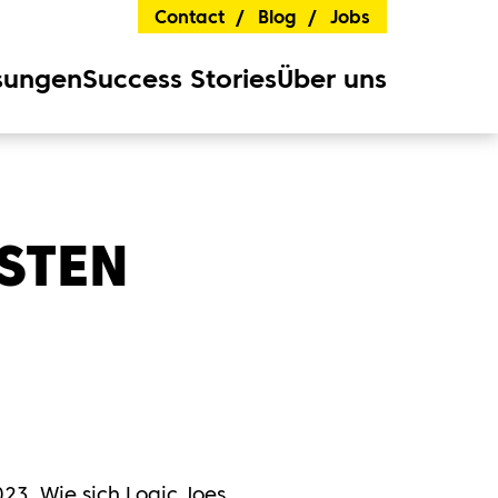
Contact
Blog
Jobs
sungen
Success Stories
Über uns
RSTEN
23. Wie sich Logic Joes