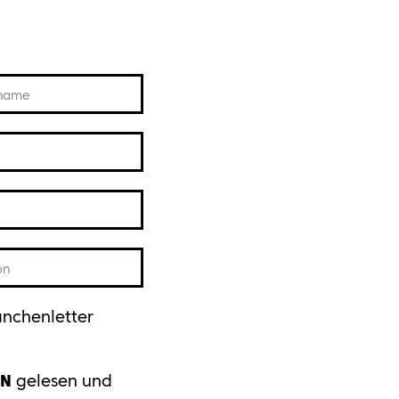
name
on
anchenletter
EN
gelesen und