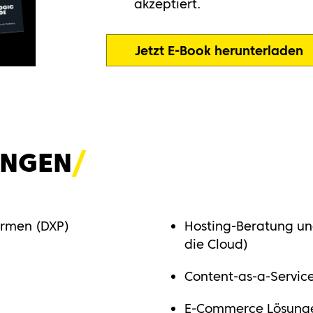
akzeptiert.
Jetzt E-Book herunterladen
UNGE
N
ormen (DXP)
Hosting-Beratung und
die Cloud)
Content-as-a-Servic
E-Commerce Lösung