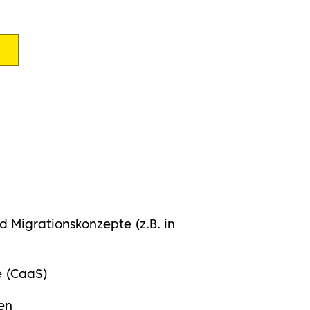
 Migrationskonzepte (z.B. in
e (CaaS)
en