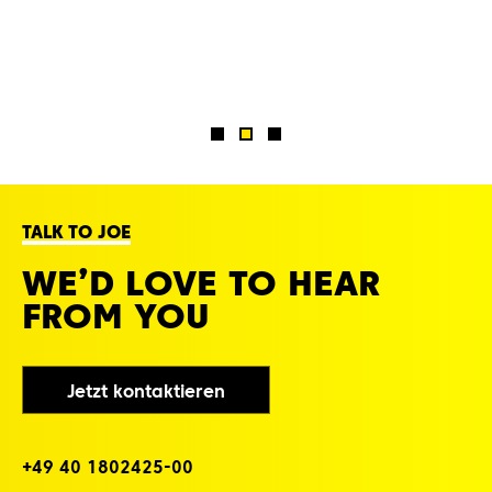
TALK TO JOE
WE’D LOVE TO HEAR
FROM YOU
Jetzt kontaktieren
+4‌9‌ 4‌0‌ 1‌8‌0‌2‌4‌2‌5‌-0‌0‌