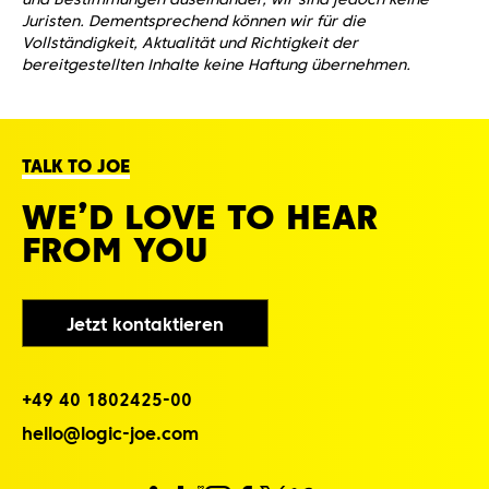
Juristen. Dementsprechend können wir für die
Vollständigkeit, Aktualität und Richtigkeit der
bereitgestellten Inhalte keine Haftung übernehmen.
TALK TO JOE
WE’D LOVE TO HEAR
FROM YOU
Jetzt kontaktieren
+4‌9‌ 4‌0‌ 1‌8‌0‌2‌4‌2‌5‌-0‌0‌
h‌e‌l‌l‌o‌@l‌o‌g‌i‌c‌-j‌o‌e‌.c‌o‌m‌