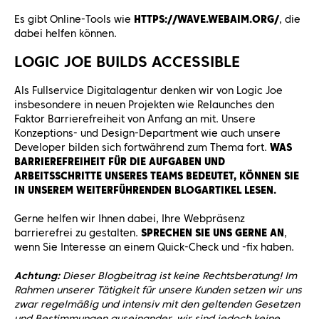
Es gibt Online-Tools wie
HTTPS://WAVE.WEBAIM.ORG/
, die
dabei helfen können.
LOGIC JOE BUILDS ACCESSIBLE
Als Fullservice Digitalagentur denken wir von Logic Joe
insbesondere in neuen Projekten wie Relaunches den
Faktor Barrierefreiheit von Anfang an mit. Unsere
Konzeptions- und Design-Department wie auch unsere
Developer bilden sich fortwährend zum Thema fort.
WAS
BARRIEREFREIHEIT FÜR DIE AUFGABEN UND
ARBEITSSCHRITTE UNSERES TEAMS BEDEUTET, KÖNNEN SIE
IN UNSEREM WEITERFÜHRENDEN BLOGARTIKEL LESEN.
Gerne helfen wir Ihnen dabei, Ihre Webpräsenz
barrierefrei zu gestalten.
SPRECHEN SIE UNS GERNE AN
,
wenn Sie Interesse an einem Quick-Check und -fix haben.
Achtung:
Dieser Blogbeitrag ist keine Rechtsberatung! Im
Rahmen unserer Tätigkeit für unsere Kunden setzen wir uns
zwar regelmäßig und intensiv mit den geltenden Gesetzen
und Bestimmungen auseinander, wir sind jedoch keine